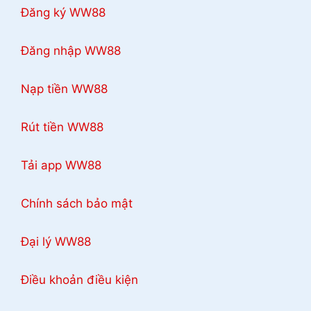
Đăng ký WW88
Đăng nhập WW88
Nạp tiền WW88
Rút tiền WW88
Tải app WW88
Chính sách bảo mật
Đại lý WW88
Điều khoản điều kiện