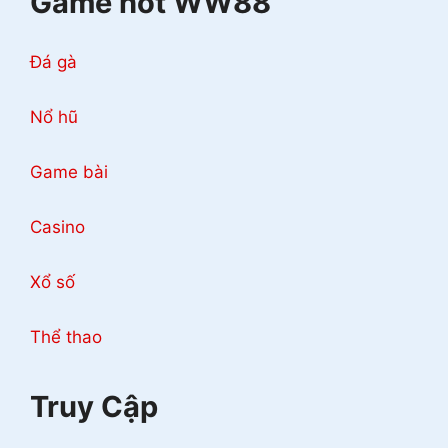
Game hot WW88
Đá gà
Nổ hũ
Game bài
Casino
Xổ số
Thể thao
Truy Cập