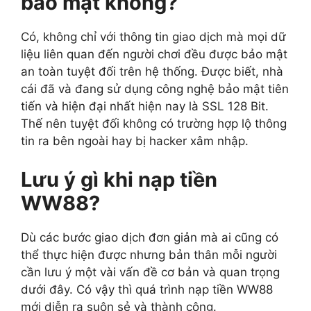
bảo mật không?
Có, không chỉ với thông tin giao dịch mà mọi dữ
liệu liên quan đến người chơi đều được bảo mật
an toàn tuyệt đối trên hệ thống. Được biết, nhà
cái đã và đang sử dụng công nghệ bảo mật tiên
tiến và hiện đại nhất hiện nay là SSL 128 Bit.
Thế nên tuyệt đối không có trường hợp lộ thông
tin ra bên ngoài hay bị hacker xâm nhập.
Lưu ý gì khi nạp tiền
WW88?
Dù các bước giao dịch đơn giản mà ai cũng có
thể thực hiện được nhưng bản thân mỗi người
cần lưu ý một vài vấn đề cơ bản và quan trọng
dưới đây. Có vậy thì quá trình nạp tiền WW88
mới diễn ra suôn sẻ và thành công.