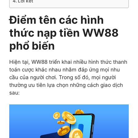
Lời kết
Điểm tên các hình
thức nạp tiền WW88
phổ biến
Hiện tại, WW88 triển khai nhiều hình thức thanh
toán cược khác nhau nhằm đáp ứng mọi nhu
cầu của người chơi. Trong số đó, mọi người
thường ưu tiên lựa chọn những cách giao dịch
sau: