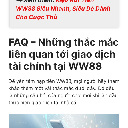
WW88 Siêu Nhanh, Siêu Dễ Dành
Cho Cược Thủ
FAQ – Những thắc mắc
liên quan tới giao dịch
tài chính tại WW88
Để yên tâm nạp tiền WW88, mọi người hãy tham
khảo thêm một vài thắc mắc dưới đây. Đó đều
là những câu hỏi của người chơi mới khi lần đầu
thực hiện giao dịch tại nhà cái.