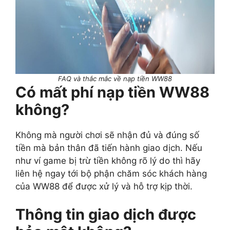
FAQ và thắc mắc về nạp tiền WW88
Có mất phí nạp tiền WW88
không?
Không mà người chơi sẽ nhận đủ và đúng số
tiền mà bản thân đã tiến hành giao dịch. Nếu
như ví game bị trừ tiền không rõ lý do thì hãy
liên hệ ngay tới bộ phận chăm sóc khách hàng
của WW88 để được xử lý và hỗ trợ kịp thời.
Thông tin giao dịch được