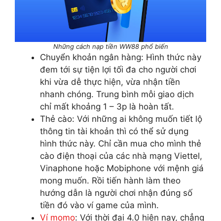
Những cách nạp tiền WW88 phổ biến
Chuyển khoản ngân hàng: Hình thức này
đem tới sự tiện lợi tối đa cho người chơi
khi vừa dễ thực hiện, vừa nhận tiền
nhanh chóng. Trung bình mỗi giao dịch
chỉ mất khoảng 1 – 3p là hoàn tất.
Thẻ cào: Với những ai không muốn tiết lộ
thông tin tài khoản thì có thể sử dụng
hình thức này. Chỉ cần mua cho mình thẻ
cào điện thoại của các nhà mạng Viettel,
Vinaphone hoặc Mobiphone với mệnh giá
mong muốn. Rồi tiến hành làm theo
hướng dẫn là người chơi nhận đúng số
tiền đó vào ví game của mình.
Ví momo
: Với thời đại 4.0 hiện nay, chẳng