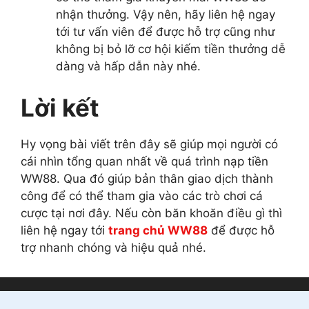
nhận thưởng. Vậy nên, hãy liên hệ ngay
tới tư vấn viên để được hỗ trợ cũng như
không bị bỏ lỡ cơ hội kiếm tiền thưởng dễ
dàng và hấp dẫn này nhé.
Lời kết
Hy vọng bài viết trên đây sẽ giúp mọi người có
cái nhìn tổng quan nhất về quá trình nạp tiền
WW88. Qua đó giúp bản thân giao dịch thành
công để có thể tham gia vào các trò chơi cá
cược tại nơi đây. Nếu còn băn khoăn điều gì thì
liên hệ ngay tới
trang chủ WW88
để được hỗ
trợ nhanh chóng và hiệu quả nhé.