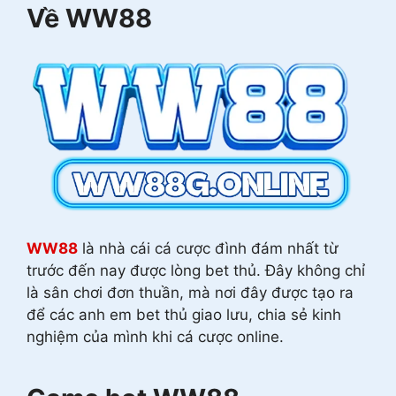
Về WW88
WW88
là nhà cái cá cược đình đám nhất từ
trước đến nay được lòng bet thủ. Đây không chỉ
là sân chơi đơn thuần, mà nơi đây được tạo ra
để các anh em bet thủ giao lưu, chia sẻ kinh
nghiệm của mình khi cá cược online.