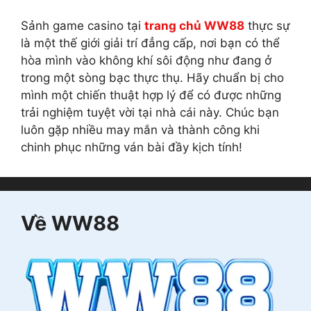
Sảnh game casino tại
trang chủ WW88
thực sự
là một thế giới giải trí đẳng cấp, nơi bạn có thể
hòa mình vào không khí sôi động như đang ở
trong một sòng bạc thực thụ. Hãy chuẩn bị cho
mình một chiến thuật hợp lý để có được những
trải nghiệm tuyệt vời tại nhà cái này. Chúc bạn
luôn gặp nhiều may mắn và thành công khi
chinh phục những ván bài đầy kịch tính!
Về WW88