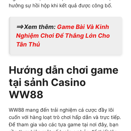
hưởng sự hồi hộp khi kết quả được công bố.
==>Xem thêm:
Game Bài Và Kinh
Nghiệm Chơi Để Thắng Lớn Cho
Tân Thủ
Hướng dẫn chơi game
tại sảnh Casino
WW88
WW88 mang đến trải nghiệm cá cược đầy lôi
cuốn với hàng loạt trò chơi hấp dẫn và trực tiếp.
Để tham gia vào các tựa game tại nơi đây, bạn