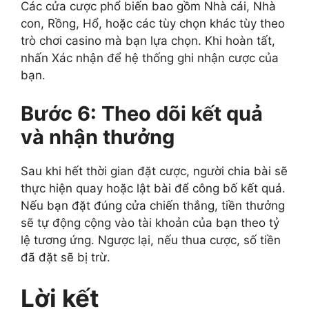
Các cửa cược phổ biến bao gồm Nhà cái, Nhà
con, Rồng, Hổ, hoặc các tùy chọn khác tùy theo
trò chơi casino mà bạn lựa chọn. Khi hoàn tất,
nhấn Xác nhận để hệ thống ghi nhận cược của
bạn.
Bước 6: Theo dõi kết quả
và nhận thưởng
Sau khi hết thời gian đặt cược, người chia bài sẽ
thực hiện quay hoặc lật bài để công bố kết quả.
Nếu bạn đặt đúng cửa chiến thắng, tiền thưởng
sẽ tự động cộng vào tài khoản của bạn theo tỷ
lệ tương ứng. Ngược lại, nếu thua cược, số tiền
đã đặt sẽ bị trừ.
Lời kết