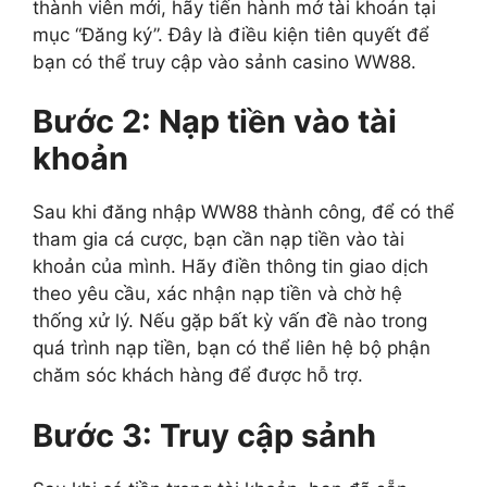
thành viên mới, hãy tiến hành mở tài khoản tại
mục “Đăng ký”. Đây là điều kiện tiên quyết để
bạn có thể truy cập vào sảnh casino WW88.
Bước 2: Nạp tiền vào tài
khoản
Sau khi đăng nhập WW88 thành công, để có thể
tham gia cá cược, bạn cần nạp tiền vào tài
khoản của mình. Hãy điền thông tin giao dịch
theo yêu cầu, xác nhận nạp tiền và chờ hệ
thống xử lý. Nếu gặp bất kỳ vấn đề nào trong
quá trình nạp tiền, bạn có thể liên hệ bộ phận
chăm sóc khách hàng để được hỗ trợ.
Bước 3: Truy cập sảnh