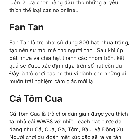
luôn là lựa chọn hàng đầu cho những ai yêu
thích thể loại casino online..
Fan Tan
Fan Tan là trò chơi sử dụng 300 hạt nhựa trắng,
tạo nên sự mới mẻ cho người chơi. Sau khi úp
bát nhựa và chia hạt thành các nhóm bốn, kết
quả sẽ được xác định dựa trên số hạt còn dư.
Đây là trò chơi casino thú vị dành cho những ai
muốn trải nghiệm cảm giác mới lạ.
Cá Tôm Cua
Cá Tôm Cua là trò chơi dân gian được yêu thích
tại nhà cái WW88 với nhiều cách đặt cược đa
dạng như Cá, Cua, Gà, Tôm, Bầu, và Đồng Xu.
Người chơi dự đoán mặt xúc xắc sẽ ra và tận