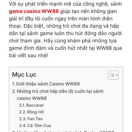
Với sự phát triển mạnh mẽ của công nghệ, sảnh
game casino WW88
giúp tạo nên không gian
giải trí đầy lôi cuốn ngay trên màn hình điện
thoại. Đặc biệt, những trò chơi đa dạng và hấp
dẫn tại sảnh game luôn thu hút đông đảo người
chơi tham gia. Hãy cùng khám phá những tựa
game đình đám và cuốn hút nhất tại WW88 qua
bài viết sau nhé!
Mục Lục
Giới thiệu sảnh Casino WW88
Những trò chơi hấp dẫn lôi cuốn tại sảnh
casino WW88
Baccarat
Rồng Hổ
Fan Tan
Cá Tôm Cua